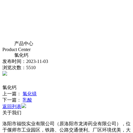
产品中心
Product Center
氯化钙
发布时间：2023-11-03
浏览次数：
5510
氯化钙
上一篇：
氯化镁
下一篇：
乳酸
返回列表
关于我们
洛阳市福悦实业有限公司（原洛阳市龙涛药业有限公司），位
于偃师市工业园区，铁路、公路交通便利。厂区环境优美，大